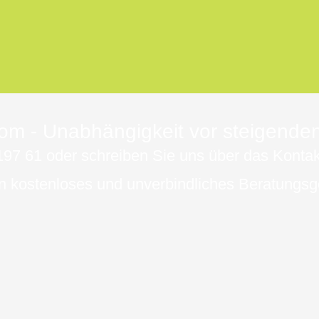
om - Unabhängigkeit vor steigenden
197 61 oder schreiben Sie uns über das Kontak
in kostenloses und unverbindliches Beratungsg