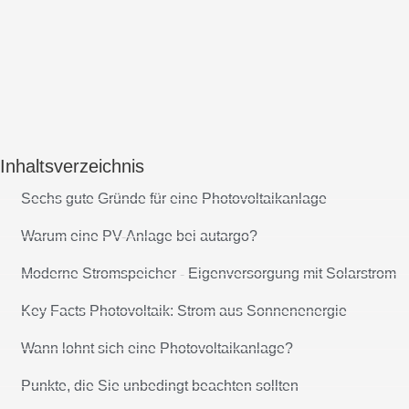
Inhaltsverzeichnis
Sechs gute Gründe für eine Photovoltaikanlage
Warum eine PV-Anlage bei autargo?
Moderne Stromspeicher - Eigenversorgung mit Solarstrom
Key Facts Photovoltaik: Strom aus Sonnenenergie
Wann lohnt sich eine Photovoltaikanlage?
Punkte, die Sie unbedingt beachten sollten