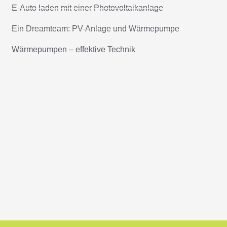
E-Auto laden mit einer Photovoltaikanlage
Ein Dreamteam: PV-Anlage und Wärmepumpe
Wärmepumpen – effektive Technik