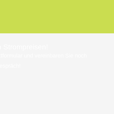
 Strompreisen!
tformular und vereinbaren Sie noch
espräch!